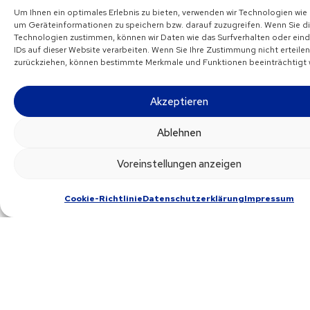
Impressive Punta Cana
Um Ihnen ein optimales Erlebnis zu bieten, verwenden wir Technologien wie
um Geräteinformationen zu speichern bzw. darauf zuzugreifen. Wenn Sie d
Hochzeitspakete ab USD 750.-
Technologien zustimmen, können wir Daten wie das Surfverhalten oder ein
IDs auf dieser Website verarbeiten. Wenn Sie Ihre Zustimmung nicht erteile
zurückziehen, können bestimmte Merkmale und Funktionen beeinträchtigt 
Akzeptieren
Ablehnen
Voreinstellungen anzeigen
Cookie-Richtlinie
Datenschutzerklärung
Impressum