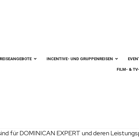
 Reisebeding
REISEANGEBOTE
INCENTIVE- UND GRUPPENREISEN
EVEN
FILM- & T
rtrages
EXPERT den Abschluss eines Reisevertrages verbin
nternehmen) sind von DOMINICAN EXPERT nicht bev
len, die den vereinbarten Inhalt des Reisevertrage
oder im Widerspruch zur Reiseausschreibung ste
für DOMINICAN EXPERT und deren Leistungspflicht