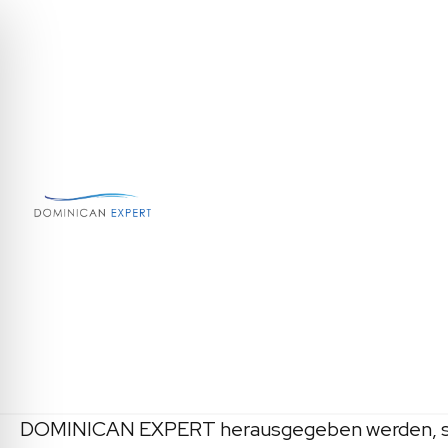
Allgemeine
1. Abschluss des Reiseve
Mit der Anmeldung bietet der Kunde DOMINICAN 
und Leistungsträger (z. B. Hotels, Transportu
Auskünfte zu geben oder Zusicherungen zu ertei
Leistungen von DOMINICAN EXPERT hinausgehen 
DOMINICAN EXPERT herausgegeben werden, sind 