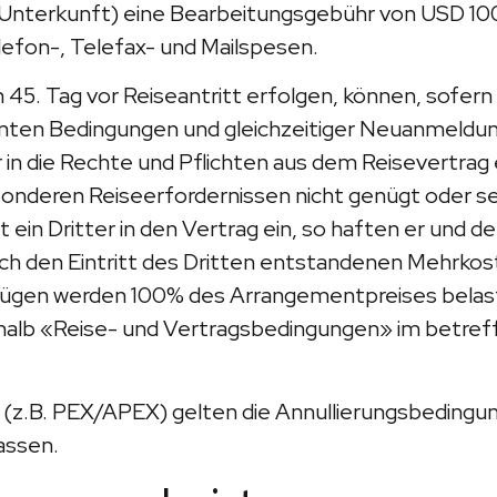
nterkunft) eine Bearbeitungsgebühr von USD 100
efon-, Telefax- und Mailspesen.
 Tag vor Reiseantritt erfolgen, können, sofern i
nten Bedingungen und gleichzeitiger Neuanmeldung
er in die Rechte und Pflichten aus dem Reisevertr
onderen Reiseerfordernissen nicht genügt oder se
 ein Dritter in den Vertrag ein, so haften er u
ch den Eintritt des Dritten entstandenen Mehrkos
lügen werden 100% des Arrangementpreises belaste
alb «Reise- und Vertragsbedingungen» im betreff
isen (z.B. PEX/APEX) gelten die Annullierungsbedi
assen.