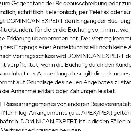
 zum Gegenstand der Reiseausschreibung oder zum
ch, schriftlich, telefonisch, per Telefax oder au
tigt DOMINICAN EXPERT den Eingang der Buchung 
Mitreisenden, für die er die Buchung vornimmt, wie 
erte Erklärung übernommen hat. Der Vertrag kom
es Eingangs einer Anmeldung stellt noch keine 
h nach Vertragsschluss wird DOMINICAN EXPERT de
t verpflichtet, wenn die Buchung durch den Kunde
g vom Inhalt der Anmeldung ab, so gilt dies als n
 kommt auf Grundlage des neuen Angebotes zustand
ie Annahme erklärt oder Zahlungen leistet.
isearrangements von anderen Reiseveranstaltern
en Nur-Flug-Arrangements (u.a. APEX/PEX) gelten 
aften. DOMINICAN EXPERT ist in diesen Fällen nic
nd Vertragsbedingungen berufen