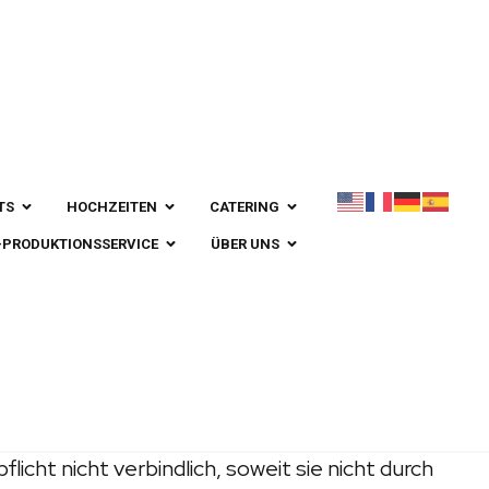
ungen
TS
HOCHZEITEN
CATERING
V-PRODUKTIONSSERVICE
ÜBER UNS
dlich an. Reisevermittler (z. B. Reisebüros)
ollmächtigt, Vereinbarungen zu treffen,
s abändern, über die vertraglich zugesagten
hen. Orts- und Hotelprospekte, die nicht von
 nicht verbindlich, soweit sie nicht durch