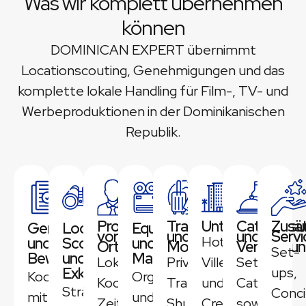
Was wir komplett übernehmen
können
DOMINICAN EXPERT übernimmt
Locationscouting, Genehmigungen und das
komplette lokale Handling für Film-, TV- und
Werbeproduktionen in der Dominikanischen
Republik.
Produktionslogistik
Transport
Unterkunftslös
Catering
Zusät
Genehmigungen
Location
Equipment-
vor
und
und
Servi
Hotels,
und
Scouting
und
Ort
Mobilität
Verpflegu
Set-
Bewilligungen
und
Materialkoordination
Lokale
Private
Villen
Set-
Exklusivnutzungen
ups,
Koordination
Organisation
Koordination,
Transfers,
und
Catering
Strände,
Conci
mit
und
Zeitpläne,
Shuttle-
Crew-
sowie