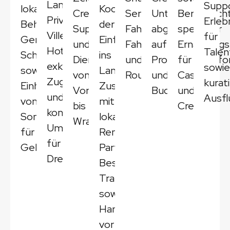
Landschaften,
Suppo
lokalen
Koordination
Crew-
Services,
Unterkünfte,
Berücksich
Privatgrundstücke,
Erleb
Behörden,
der
Support
Fahrer,
abgestimmt
spezieller
Villen,
für
Gemeinden,
Einfuhr
und
Fahrzeugmieten
auf
Ernährungs
Hotels,
Tale
Schutzgebieten
ins
Dienstleistermanagement
und
Produktionsanfo
für
exklusiver
sowie
sowie
Land,
von
Routenplanung
und
Cast
Zugang
kurat
Einholung
Zusammenarbeit
Vorbereitung
Budgets.
und
und
Ausfl
von
mit
bis
Crew.
kontrollierte
Sondergenehmigungen
lokalen
Wrap.
Umgebungen
für
Rental-
für
Gebietsabsperrungen
Partnern,
Drehs.
Beschaffung,
Transport
sowie
Handling
vor