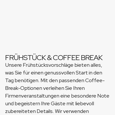
FRÜHSTÜCK & COFFEE BREAK
B
A
Unsere Frühstücksvorschläge bieten alles,
Pl
was Sie für einen genussvollen Start in den
st
Tag benötigen. Mit den passenden Coffee-
Be
Break-Optionen verleihen Sie Ihren
se
Firmenveranstaltungen eine besondere Note
wi
und begeistern Ihre Gäste mit liebevoll
Ev
zubereiteten Details. Wir verwenden