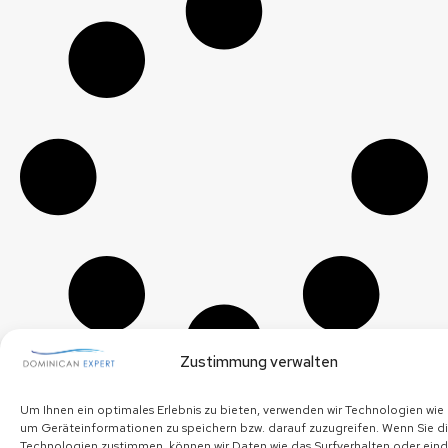
Zustimmung verwalten
Um Ihnen ein optimales Erlebnis zu bieten, verwenden wir Technologien wie
um Geräteinformationen zu speichern bzw. darauf zuzugreifen. Wenn Sie d
Technologien zustimmen, können wir Daten wie das Surfverhalten oder ein